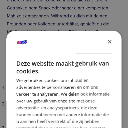
unserer Play & Chillzone kannst du dich bei einem
Getränk, einem Snack oder sogar einer kompletten
Mahlzeit entspannen. Während du dich mit deinen
Freunden oder Kollegen unterhältst, genießt du die
fröhliche Atmosphäre und den Blick auf den Bounce
×
Floor.
Von frischen Pizzen und Nachos bis hin zu Slush Puppy
ist für jeden etwas dabei. Und das Beste daran? Ihr müsst
Deze website maakt gebruik van
nichts planen. Alles ist vorbereitet, damit Sie und Ihre
cookies.
Gruppe sich einfach nur amüsieren können.
Warum Erwachsene Bounce Valley wählen
We gebruiken cookies om inhoud en
advertenties te personaliseren en om ons
Originell: kein Standardausflug, sondern ein Erlebnis,
verkeer te analyseren. We delen ook informatie
über das man noch wochenlang sprechen wird.
over uw gebruik van onze site met onze
Zugänglich: Sie müssen kein Sportler sein, um Spaß zu
advertentie- en analysepartners, die deze
haben. Jeder kann in seinem eigenen Tempo
kunnen combineren met andere informatie die
mitmachen.
u aan hen heeft verstrekt of die zij hebben