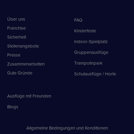
Aanbieder
/
Naam
Vervaldatum
Oms
Domein
Über uns
FAQ
VISITOR_PRIVACY_METADATA
5 maanden 4
Dez
YouTube
weken
geb
.youtube.com
Franchise
toe
Kinderfeste
geb
Sicherheit
pri
Indoor-Spielplatz
hun
Stellenangebote
site
reg
Gruppenausflüge
ove
Presse
van
bet
Trampolinpark
Zusammenarbeiten
ver
pri
Gute Gründe
Schulausflüge / Horte
inst
hun
wor
in 
sess
Google
Ausflüge mit Freunden
Privacy Policy
tildasid
bouncevalley.nl
29 minuten
Dez
55 seconden
geb
Blogs
geb
de 
iden
naa
en 
Allgemeine Bedingungen und Konditionen
geb