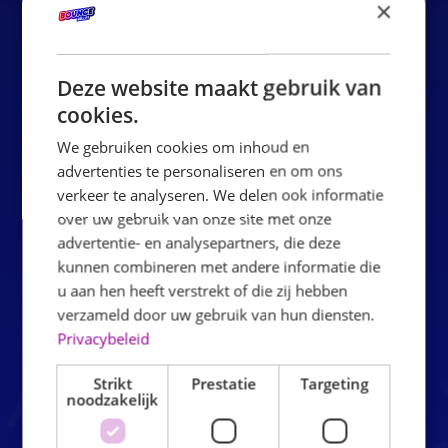
×
Sie suchen nach einem spannenden Teamausflug in
Rotterdam? Suchen Sie nicht weiter! Der Airbag-Park von
Bounce Valley bietet eine einzigartige Umgebung für
Deze website maakt gebruik van
verschiedene Gruppen, sei es für Freundschaftsausflüge,
cookies.
Betriebsfeste, Teambuilding-Aktivitäten oder einfach ein
We gebruiken cookies om inhoud en
aktives Indoor Erlebnis. Finden Sie heraus, wie Sie Ihrem
advertenties te personaliseren en om ons
Team einen Tag voller Spannung und Zusammenarbeit in
verkeer te analyseren. We delen ook informatie
unserem energiegeladenen Hüpfburgenpark bieten
over uw gebruik van onze site met onze
advertentie- en analysepartners, die deze
können.
kunnen combineren met andere informatie die
u aan hen heeft verstrekt of die zij hebben
GEMEINSAM BEWEGEN, GEMEINSAM
verzameld door uw gebruik van hun diensten.
STÄRKEN
Privacybeleid
Der aufblasbare Park von Bounce Valley geht weit über
Strikt
Prestatie
Targeting
den klassischen Teamausflug hinaus. Hier kommen
noodzakelijk
Teams zusammen, um Spaß zu haben, sich auszutoben
und sich auf eine völlig neue Art kennenzulernen.