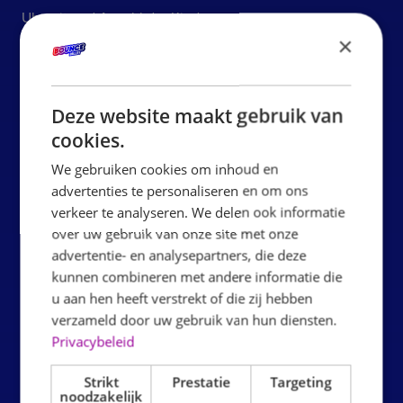
Uhrzeit und Anzahl der Kinder.
×
Schritt 2: Ankunft
Die Kinder melden sich am Schalter,
erhalten ihre Gripsocken und machen sich bereit zum
Springen.
Deze website maakt gebruik van
Schritt 3: Springen
Die Party kann beginnen. Die Kinder
cookies.
springen, klettern und spielen frei im Indoor-Hüpfpark.
We gebruiken cookies om inhoud en
Schritt 4: Essen & Trinken
Nach dem Springen ist es
advertenties te personaliseren en om ons
Zeit, gemeinsam am Partytisch zu sitzen und zu essen
verkeer te analyseren. We delen ook informatie
und zu trinken. Natürlich wird das Geburtstagskind in den
over uw gebruik van onze site met onze
Mittelpunkt gerückt.
advertentie- en analysepartners, die deze
kunnen combineren met andere informatie die
Bereit zum Planen
u aan hen heeft verstrekt of die zij hebben
verzameld door uw gebruik van hun diensten.
Privacybeleid
Strikt
Prestatie
Targeting
noodzakelijk