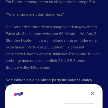
Ein Betreuerarrangement ist obligatorisch inbegriffen.
**Wie lange dauert das Kinderfest?
Die Dauer des Kinderfestes hängt von dem gewählten
Paket ab. Sie können zwischen 90 Minuten Hüpfen, 2
Stunden Hüpfen mit anschließendem Essen oder einer
extra langen Party von 2,5 Stunden Hüpfen mit
speziellen Paketen wählen. Inklusive Essen und Trinken
verbringt man durchschnittlich 2 bis 2,5 Stunden im
Bounce Valley Middelburg.
So funktioniert eine Kinderparty im Bounce Valley
Middelburg
×
Schritt 1: Buchung
Buchen Sie die Kinderparty einfach
online. Wählen Sie das gewünschte Paket, das Datum,