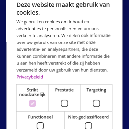
Deze website maakt gebruik van
die Uhrzeit und die Anzahl der Kinder.
cookies.
Schritt 2: Ankunft
Die Kinder melden sich am Schalter,
We gebruiken cookies om inhoud en
advertenties te personaliseren en om ons
erhalten ihre Gripsocken und machen sich bereit zum
verkeer te analyseren. We delen ook informatie
Springen.
over uw gebruik van onze site met onze
advertentie- en analysepartners, die deze
Schritt 3: Springen
Die Party kann beginnen. Die Kinder
kunnen combineren met andere informatie die
springen, klettern und spielen frei in der Indoor-
u aan hen heeft verstrekt of die zij hebben
Hüpfburg.
verzameld door uw gebruik van hun diensten.
Privacybeleid
Schritt 4: Essen & Trinken
Nach dem Springen ist es
Strikt
Prestatie
Targeting
Zeit, sich gemeinsam an den Partytisch zu setzen und zu
noodzakelijk
essen und zu trinken. Natürlich wird das Geburtstagskind
in den Mittelpunkt gerückt.
Functioneel
Niet-geclassificeerd
Bereit zum Planen