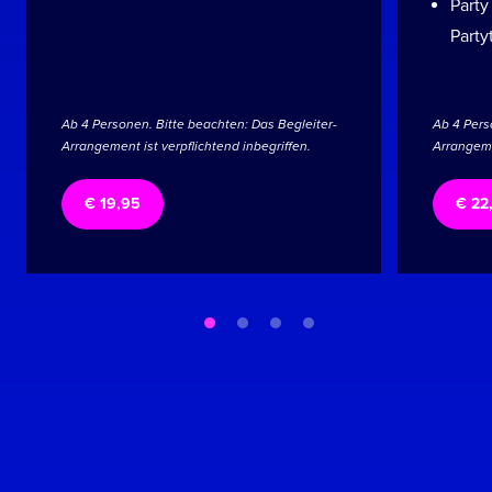
Party
Party
Ab 4 Personen. Bitte beachten: Das Begleiter-
Ab 4 Pers
Arrangement ist verpflichtend inbegriffen.
Arrangemen
€ 19,95
€ 22