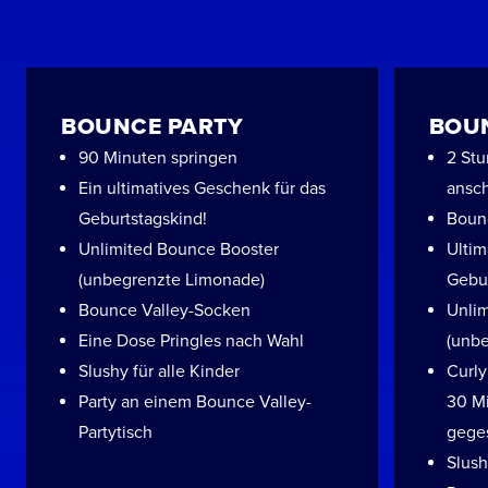
BOUNCE PARTY
BOUN
90 Minuten springen
2 Stu
Ein ultimatives Geschenk für das
ansc
Geburtstagskind!
Boun
Unlimited Bounce Booster
Ultim
(unbegrenzte Limonade)
Gebur
Bounce Valley-Socken
Unli
Eine Dose Pringles nach Wahl
(unb
Slushy für alle Kinder
Curly
Party an einem Bounce Valley-
30 M
Partytisch
gege
Slush