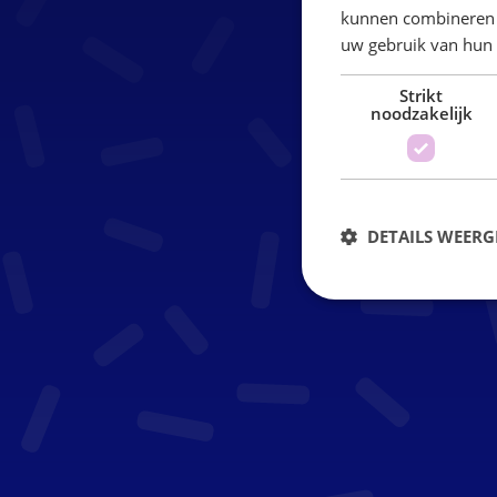
kunnen combineren m
uw gebruik van hun
Strikt
noodzakelijk
DETAILS WEERG
S
Strikt noodzakelijke coo
website kan niet goed wo
Naam
VISITOR_PRIVACY_MET