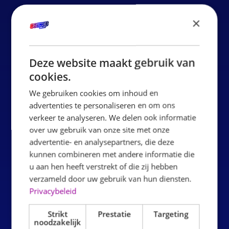
COME ALONG WITH YOUR CLASS,
×
ASSOCIATION OR BSO
Looking for a fun active school trip or activity with your
association? Come to Bounce Valley Ridderkerk.
Deze website maakt gebruik van
cookies.
Bounce Valley Ridderkerk is the most fun activity for your
school trip.
We gebruiken cookies om inhoud en
Especially for groups, we also have even lower rates,
advertenties te personaliseren en om ons
verkeer te analyseren. We delen ook informatie
making a visit to Bounce Valley even more attractive.
over uw gebruik van onze site met onze
These group rates are not only available for schools and
advertentie- en analysepartners, die deze
associations, but of course also for BSO or NSO outings.
kunnen combineren met andere informatie die
We offer an active outing and ensure that all children go
u aan hen heeft verstrekt of die zij hebben
home exhausted and enthusiastic. The large air cushion
verzameld door uw gebruik van hun diensten.
park ensures that children play, discover and have fun
Privacybeleid
together. We combine familiar games such as tag and
Strikt
Prestatie
Targeting
hide-and-seek in a new environment for hours of fun. For
noodzakelijk