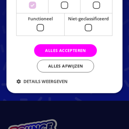
example, play dodgeball on the huge air cushion.
We gladly help with the organisation and of course
provide a cup of coffee for the supervisors.
Functioneel
Niet-geclassificeerd
At Bounce Valley, jumping socks are included in the
price and for group outings, unlimited sugar-free
lemonade for all children is always included.
ALLES ACCEPTEREN
GROUP RATES RIDDERKERK
ALLES AFWIJZEN
DETAILS WEERGEVEN
Strikt noodzakelijk
Prestatie
Targeting
Functioneel
Niet-geclassificeerd
Strikt noodzakelijke cookies maken de kernfunctionaliteiten
van de website mogelijk, zoals gebruikersaanmelding en