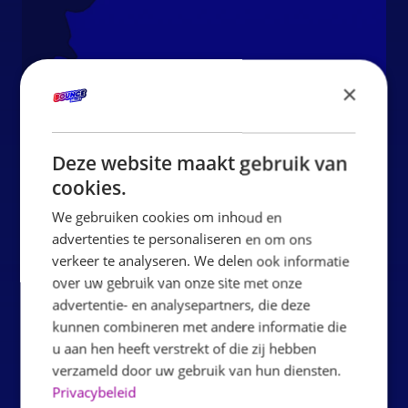
×
Deze website maakt gebruik van
cookies.
We gebruiken cookies om inhoud en
advertenties te personaliseren en om ons
verkeer te analyseren. We delen ook informatie
PARKING
over uw gebruik van onze site met onze
We have plenty of free parking in front of the door, so
advertentie- en analysepartners, die deze
you can enjoy your day carefree. You will find us at 514
kunnen combineren met andere informatie die
u aan hen heeft verstrekt of die zij hebben
Terheijdenseweg.
verzameld door uw gebruik van hun diensten.
Privacybeleid
MENU