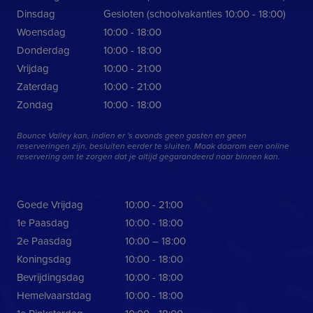
bepalen of 
gebruikers k
browser van
Dinsdag
Gesloten (schoolvakanties 10:00 - 18:00)
onderscheide
websitebezo
begrijpen ho
cookies ond
Woensdag
10:00 - 18:00
gebruikers m
website omg
Donderdag
10:00 - 18:00
_fbp
2 maanden 4
Gebruikt do
Meta Platform
weken
Facebook o
Inc.
Vrijdag
10:00 - 21:00
reeks
.bouncevalley.nl
advertentie
Zaterdag
10:00 - 21:00
te leveren, z
realtime bi
Zondag
10:00 - 18:00
externe adv
YSC
Sessie
Deze cookie
Google LLC
Bounce Valley kan, indien er 's avonds geen gasten en geen
door YouTu
.youtube.com
reserveringen zijn, besluiten eerder te sluiten. Maak daarom een online
ingesteld o
reservering om te zorgen dat je altijd gegarandeerd naar binnen kan.
weergaven 
ingesloten v
te houden.
_gcl_au
2 maanden 4
Deze cookie
Google LLC
Goede Vrijdag
10:00 - 21:00
weken
ingesteld do
.bouncevalley.nl
Doubleclick 
1e Paasdag
10:00 - 18:00
informatie u
hoe de eind
2e Paasdag
10:00 – 18:00
de website 
en over eve
Koningsdag
10:00 - 18:00
advertenties
eindgebruik
Bevrijdingsdag
10:00 - 18:00
gezien voord
Hemelvaarstdag
10:00 - 18:00
genoemde w
bezocht.