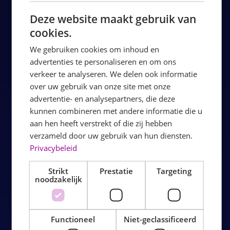
Deze website maakt gebruik van
cookies.
We gebruiken cookies om inhoud en
advertenties te personaliseren en om ons
verkeer te analyseren. We delen ook informatie
over uw gebruik van onze site met onze
advertentie- en analysepartners, die deze
BOUNCE VALLEY
kunnen combineren met andere informatie die u
aan hen heeft verstrekt of die zij hebben
BREDA: LAAT JE
verzameld door uw gebruik van hun diensten.
STUITEREN!
Privacybeleid
Strikt
Prestatie
Targeting
Welkom bij Bounce Valley Breda, hét indoor
noodzakelijk
luchtkussenpark vol energie, plezier en avontuur! Spring,
klim en glijd met het gezin, vrienden of tijdens een
Functioneel
Niet-geclassificeerd
kinderfeestje. Er is plezier voor jong en oud.