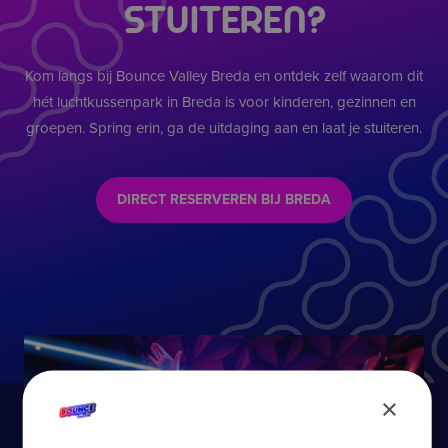
spelen.
STUITEREN?
ALTIJD EEN GOED IDEE – OOK BIJ
SLECHT WEER
Kom langs bij Bounce Valley Breda en ontdek zelf waarom dit
Regen
of kou in
Breda
? Geen probleem!
hét luchtkussenpark in Breda is voor kinderen, gezinnen en
Dit luchtkussenpark in Breda is volledig indoor. Binnen is
groepen. Spring erin, ga de uitdaging aan en laat je stuiteren.
het altijd droog, comfortabel en vol actie. Dankzij het
binnen terras met airco
kunnen begeleiders ook
DIRECT RESERVEREN BIJ BREDA
ontspannen terwijl de kinderen zich uitleven.
EXTRA FUN: PHOTOBOOTH
Leg je bezoek direct vast met de
photobooth
op locatie.
Perfect voor kinderfeestjes of gewoon een leuke
herinnering aan je dag vol actie.
×