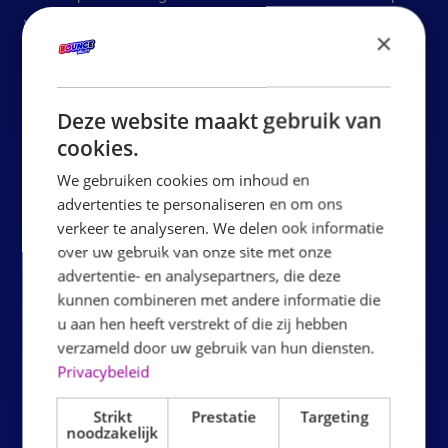
voldoet aan alle geldende veiligheidsnormen en er is
×
continu toezicht door getraind personeel. Antislipsokken
zijn inbegrepen en verplicht tijdens het springen.
Wilt u een schoolreisje plannen bij Bounce Valley
Deze website maakt gebruik van
Leeuwarden? Vraag een offerte aan of neem contact op
cookies.
voor beschikbaarheid en een voorstel op maat voor uw
We gebruiken cookies om inhoud en
school.
advertenties te personaliseren en om ons
VRAAG JE OFFERTE AAN
verkeer te analyseren. We delen ook informatie
Velden gemarkeerd met een * zijn verplicht
over uw gebruik van onze site met onze
advertentie- en analysepartners, die deze
kunnen combineren met andere informatie die
u aan hen heeft verstrekt of die zij hebben
Main
verzameld door uw gebruik van hun diensten.
Privacybeleid
Op welke datum wil je komen spelen?
Strikt
Prestatie
Targeting
noodzakelijk