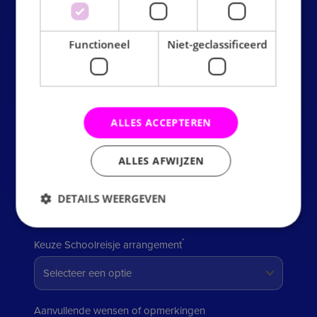
Wat zou de gewenste starttijd zijn van het
Functioneel
Niet-geclassificeerd
schoolreisje?
Aantal personen
ALLES ACCEPTEREN
ALLES AFWIJZEN
Aantal begeleiders
DETAILS WEERGEVEN
*
Keuze Schoolreisje arrangement
Strikt noodzakelijk
Prestatie
Targeting
Functioneel
Niet-geclassificeerd
Strikt noodzakelijke cookies maken de kernfunctionaliteiten
Aanvullende wensen of opmerkingen
van de website mogelijk, zoals gebruikersaanmelding en