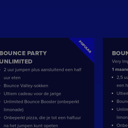
oekomstige sessies.
erssessie op de website
rfen en de
en kunt behouden.
gebruiker op voor het
POPULAR
BOUNCE PARTY
BOUN
ie door de gebruiker is
UNLIMITED
Very Im
ere navigatie-ervaring
 Analytics - wat een
keren naar vorige
te analyseservice van
en welke advertenties
1 maand
2 uur jumpen plus aansluitend een half
ronen voor verbetering
uikers te
zijn voor de
mmer toe te wijzen als
2,5 u
uur eten
 een site en wordt
ens te berekenen voor
een h
ft als een unieke
Bounce Valley-sokken
loten microsoft-scripts.
Ultie
rt tussen veel
Ultiem cadeau voor de jarige
 website te
naar uw website klikt
ruikers kunnen worden
 door inhoud en
Bounc
Unlimited Bounce Booster (onbeperkt
orkeuren van gebruikers
m de sessiestatus te
Unlim
limonade)
ruikersvoorkeuren bij
ngesloten; het kan ook
limon
Onbeperkt pizza, die je tot een halfuur
versie van de
ing doeleinden,
onderscheiden en
Onbep
na het jumpen kunt opeten