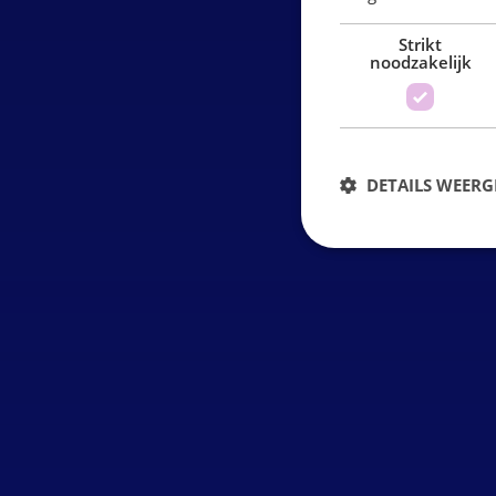
Strikt
noodzakelijk
DETAILS WEERG
S
Strikt noodzakelijke coo
website kan niet goed wo
Naam
VISITOR_PRIVACY_MET