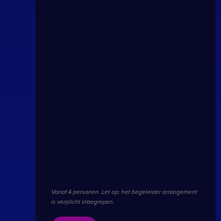
__ddg8_
.b
test_cookie
_fbp
YSC
_gcl_au
IDE
_uetvid
Vanaf 4 personen. Let op: het begeleider arrangement
is verplicht inbegrepen.