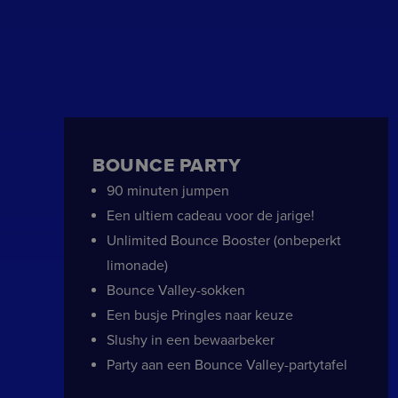
tildasid
CookieConsent
Aanbied
Aa
Naam
Naam
Domein
D
A
BOUNCE PARTY
Naam
Naam
previousUrl
__Secure-YNID
ge.team
.y
90 minuten jumpen
bounceva
_ga
G
.
_uetsid
Een ultiem cadeau voor de jarige!
__ddg9_
.b
Unlimited Bounce Booster (onbeperkt
__ddg10_
.b
limonade)
MUID
Bounce Valley-sokken
__kla_id
tildauid
bo
K
b
Een busje Pringles naar keuze
_ga_8W7QQN8WV5
.
Slushy in een bewaarbeker
VISITOR_INFO1_LIVE
__Secure-
.y
Party aan een Bounce Valley-partytafel
ROLLOUT_TOKEN
__ddg1_
.