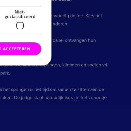
Niet-
veer het kinderfeestje eenvoudig online. Kies het
geclassificeerd
t tijdstip en het aantal kinderen.
deren melden zich bij de balie, ontvangen hun
 klaar om te springen.
S ACCEPTEREN
r actie! De kinderen springen, klimmen en spelen vrij
park.
rd
ing en accountbeheer. De
 het springen is het tijd om samen te zitten aan de
inken. De jarige staat natuurlijk extra in het zonnetje.
mming van de gebruiker
e site op te slaan. Het
 van de bezoeker met
en instellingen, zodat