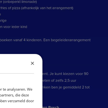
r (onbeperkt limonade)
 fries of pizza (afhankelijk van het arrangement)
n
arige
n voor ieder kind
e boeken vanaf 4 kinderen. Een begeleiderarrangement
rfeestje?
×
hangt af van het arrangement. Je kunt kiezen voor 90
pringen met aansluitend eten of zelfs 2,5 uur
stjes. Inclusief eten en drinken ben je gemiddeld 2 tot
r te analyseren. We
y Den Bosch.
partners, die deze
ebben verzameld door
eestje bij Bounce Valley Den Bosch