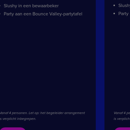
igendom van Google) om
Slush
Slushy in een bewaarbeker
cookies ondersteunt.
Party
Party aan een Bounce Valley-partytafel
roducten te leveren,
ergaven van ingesloten
ert informatie uit over
eventuele advertenties
 genoemde website
ert informatie uit over
eventuele advertenties
 genoemde website
t Bing Ads en is een
ct te komen met een
Vanaf 4 personen. Let op: het begeleider arrangement
Vanaf 4 p
is verplicht inbegrepen.
is verplic