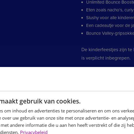
Unlimited Bounce Booste
Eten zoals nacho's, curly
Slushy voor alle kindere
Een cadeautje voor de j
Bounce Valley-gripsokke
De kinderfeestjes zijn t
is verplicht inbegrepen.
Hoe lang duurt het kinde
De duur van het feestje 
maakt gebruik van cookies.
minuten springen, 2 uur s
springen bij speciale fee
s om inhoud en advertenties te personaliseren en om ons verkee
2,5 uur bij Bounce Valle
 over uw gebruik van onze site met onze advertentie- en analyse
et andere informatie die u aan hen heeft verstrekt of die zij h
 diensten.
Privacybeleid
Zo verloopt een kinderf