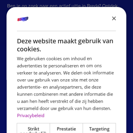
Ben je op zoek naar een actief uitje in Breda? Ontdek
Bounce Valley Breda
: dé plek waar plezier en beweging
×
samenkomen. In dit enorme luchtkussenpark beleef je
een dag vol actie, uitdaging en fun.
SPRINGEN, RENNEN EN
Deze website maakt gebruik van
ONTDEKKEN
cookies.
Bij Bounce Valley Breda draait alles om actief plezier. Het
We gebruiken cookies om inhoud en
advertenties te personaliseren en om ons
park zit vol met uitdagende elementen zoals glijbanen,
verkeer te analyseren. We delen ook informatie
obstakels en grote springvelden. Hier kun je eindeloos
over uw gebruik van onze site met onze
bewegen, spelen en lachen met vrienden of familie.
advertentie- en analysepartners, die deze
kunnen combineren met andere informatie die
MEER INFO
u aan hen heeft verstrekt of die zij hebben
verzameld door uw gebruik van hun diensten.
Privacybeleid
UNIEKE BELEVING
Deze locatie is perfect voor iedereen die op zoek is naar
Strikt
Prestatie
Targeting