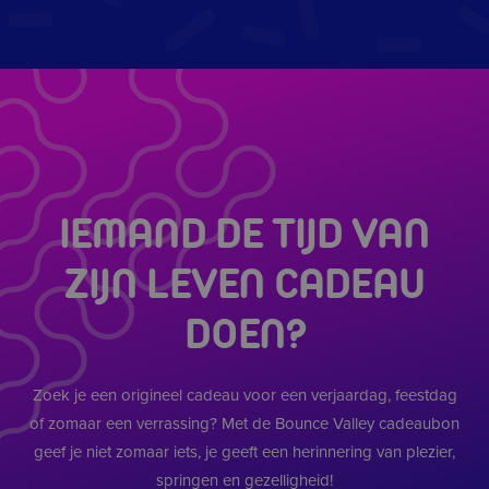
en over eve
advertenties
eindgebruike
gezien voord
genoemde w
bezocht.
IDE
1 jaar
Deze cookie
Google LLC
ingesteld do
.doubleclick.net
Doubleclick 
informatie u
hoe de eind
de website g
en over eve
IEMAND DE TIJD VAN
advertenties
eindgebruike
gezien voord
genoemde w
ZIJN LEVEN CADEAU
bezocht.
_uetvid
1 jaar
Dit is een co
Microsoft
DOEN?
wordt gebru
Corporation
Microsoft Bi
.bouncevalley.nl
is een track
Het stelt ons
om in contac
Zoek je een origineel cadeau voor een verjaardag, feestdag
komen met 
gebruiker di
of zomaar een verrassing? Met de Bounce Valley cadeaubon
onze websit
geef je niet zomaar iets, je geeft een herinnering van plezier,
bezocht.
springen en gezelligheid!