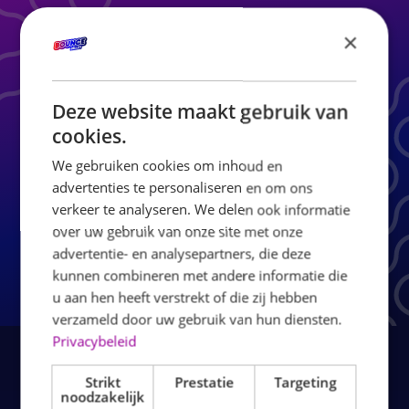
Kom langs bij Bounce Valley Enschede en ontdek zelf
×
waarom dit hét luchtkussenpark in Enschede is voor
kinderen, gezinnen en groepen. Spring erin, daag jezelf uit en
laat je stuiteren.
Deze website maakt gebruik van
cookies.
DIRECT RESERVEREN BIJ ENSCHEDE
We gebruiken cookies om inhoud en
advertenties te personaliseren en om ons
verkeer te analyseren. We delen ook informatie
over uw gebruik van onze site met onze
advertentie- en analysepartners, die deze
kunnen combineren met andere informatie die
u aan hen heeft verstrekt of die zij hebben
verzameld door uw gebruik van hun diensten.
Privacybeleid
Strikt
Prestatie
Targeting
noodzakelijk