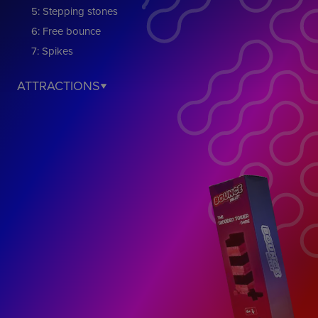
5: Stepping stones
6: Free bounce
7: Spikes
ATTRACTIONS