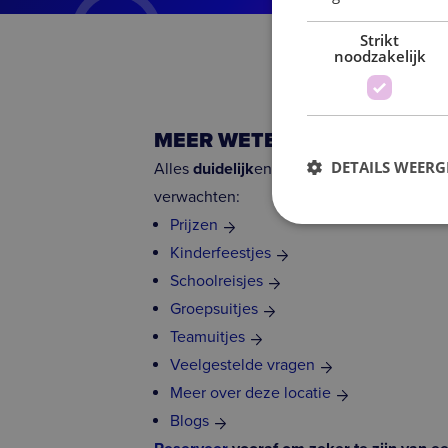
Strikt
noodzakelijk
MEER WETEN OF DIRECT PL
DETAILS WEERG
Alles
duidelijk
en
transparant
, precies zoa
verwachten:
Prijzen
Kinderfeestjes
S
Schoolreisjes
Strikt noodzakelijke coo
Groepsuitjes
website kan niet goed wo
Teamuitjes
Naam
Veelgestelde vragen
Meer over deze locatie
VISITOR_PRIVACY_MET
Blogs