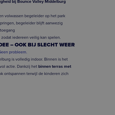
iligheid bij Bounce Valley Middelburg
igendom van Google) om
cookies ondersteunt.
roducten te leveren,
een volwassen begeleider op het park
springen, begeleider blijft aanwezig
ergaven van ingesloten
g toegang
g zodat iedereen veilig kan spelen.
ert informatie uit over
eventuele advertenties
DEE – OOK BIJ SLECHT WEER
 genoemde website
Geen probleem.
ert informatie uit over
lburg is volledig indoor. Binnen is het
eventuele advertenties
 genoemde website
vol actie. Dankzij het
binnen terras met
k ontspannen terwijl de kinderen zich
t Bing Ads en is een
ct te komen met een