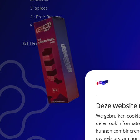
3: spikes
4 : Free Bounce
5: Crossover
ATTRACTIONS
Deze website 
We gebruiken cookie
delen ook informatie
kunnen combineren m
uw gebruik van hun