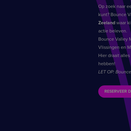
Op zoek naar een
kunt? Bounce Va
Zeeland
waar ki
actie beleven.
Bounce Valley Mi
Vlissingen en M
Hier draait all
hebben!
LET OP: Bounce 
RESERVEER D