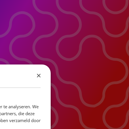
×
r te analyseren. We
partners, die deze
ebben verzameld door