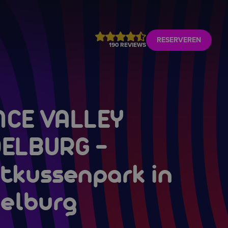
RESERVEREN
190 REVIEWS
CE VALLEY
DELBURG
-
tkussenpark in
elburg