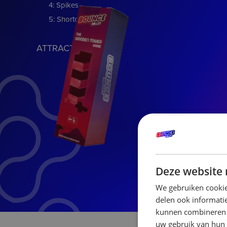
4: Spikes
5: Shortcut
ATTRACTIONS
Deze website 
We gebruiken cookie
delen ook informatie
kunnen combineren m
uw gebruik van hun