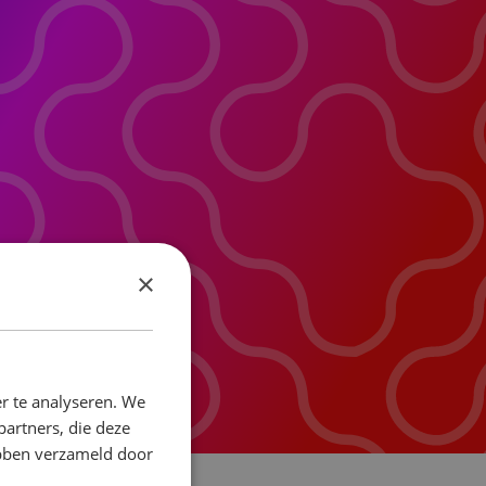
×
r te analyseren. We
partners, die deze
ebben verzameld door