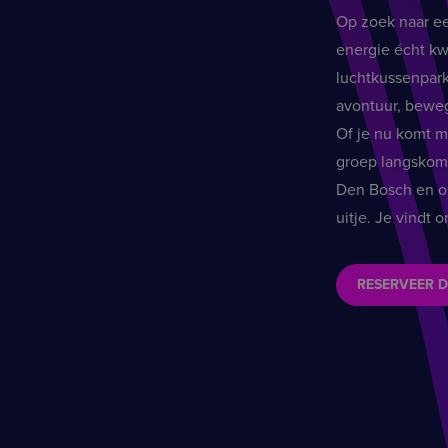
Op zoek naar ee
energie écht kw
luchtkussenpark
avontuur, beweg
Of je nu komt m
groep langskomt:
Den Bosch en om
uitje. Je vindt
RESERVEER D