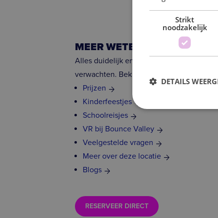
Strikt
noodzakelijk
MEER WETEN OF DIRECT PL
Alles duidelijk en transparant, precies zoa
verwachten. Bekijk hier meer informatie:
DETAILS WEERG
Prijzen
Kinderfeestjes
Schoolreisjes
VR bij Bounce Valley
S
Veelgestelde vragen
Strikt noodzakelijke coo
website kan niet goed wo
Meer over deze locatie
Blogs
Naam
VISITOR_PRIVACY_MET
RESERVEER DIRECT