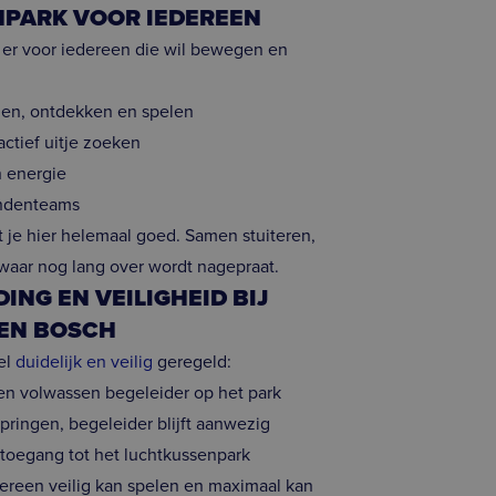
oekomstige sessies.
PARK VOOR IEDEREEN
erssessie op de website
 er voor iedereen die wil bewegen en
rfen en de
en kunt behouden.
gebruiker op voor het
ngen, ontdekken en spelen
ctief uitje zoeken
n energie
ndenteams
ie door de gebruiker is
t je hier helemaal goed. Samen stuiteren,
ere navigatie-ervaring
 Analytics - wat een
keren naar vorige
te analyseservice van
en welke advertenties
waar nog lang over wordt nagepraat.
ronen voor verbetering
uikers te
zijn voor de
mmer toe te wijzen als
DING EN VEILIGHEID BIJ
 een site en wordt
ens te berekenen voor
EN BOSCH
ft als een unieke
loten microsoft-scripts.
el
duidelijk en veilig
geregeld:
rt tussen veel
 website te
naar uw website klikt
ruikers kunnen worden
 door inhoud en
een volwassen begeleider op het park
orkeuren van gebruikers
m de sessiestatus te
springen, begeleider blijft aanwezig
ruikersvoorkeuren bij
ngesloten; het kan ook
g toegang tot het luchtkussenpark
versie van de
ing doeleinden,
onderscheiden en
ereen veilig kan spelen en maximaal kan