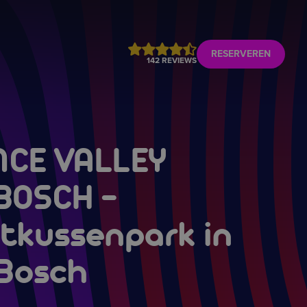
RESERVEREN
142 REVIEWS
CE VALLEY
 BOSCH
-
tkussenpark in
Bosch