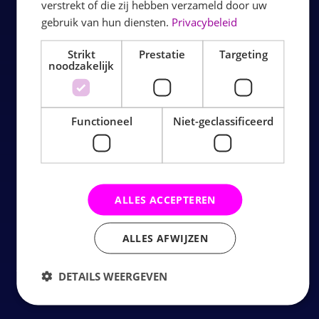
verstrekt of die zij hebben verzameld door uw
gebruik van hun diensten.
Privacybeleid
Strikt
Prestatie
Targeting
noodzakelijk
Functioneel
Niet-geclassificeerd
BOUNCE VALLEY
ROTTERDAM: LAAT JE
STUITEREN!
ALLES ACCEPTEREN
Op zoek naar een actief uitje in Capelle aan den IJssel?
ALLES AFWIJZEN
Bij Bounce Valley Rotterdam springen, rennen en lachen
jong en oud zich helemaal fit! Perfect voor gezinnen,
DETAILS WEERGEVEN
kinderfeestjes, teamuitjes of een gezellig dagje uit.