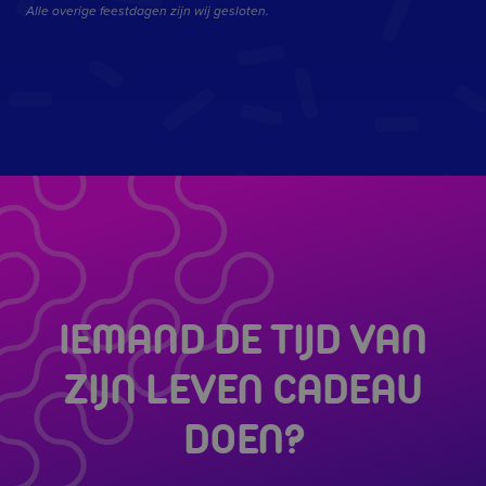
Alle overige feestdagen zijn wij gesloten.
om in contac
komen met 
gebruiker di
onze websit
bezocht.
IEMAND DE TIJD VAN
ZIJN LEVEN CADEAU
DOEN?