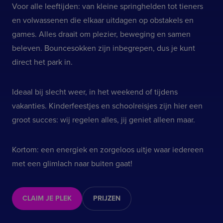
Voor alle leeftijden: van kleine springhelden tot tieners
Strikt noodzakelijk
Prestatie
Targeting
en volwassenen die elkaar uitdagen op obstakels en
Functioneel
Niet-geclassificeerd
games. Alles draait om plezier, beweging en samen
Strikt noodzakelijke cookies maken de kernfunctionaliteiten
beleven. Bouncesokken zijn inbegrepen, dus je kunt
van de website mogelijk, zoals gebruikersaanmelding en
accountbeheer. De website kan niet goed worden gebruikt
direct het park in.
zonder de strikt noodzakelijke cookies.
Aanbieder
/
Naam
Vervaldatum
Oms
Domein
Ideaal bij slecht weer, in het weekend of tijdens
VISITOR_PRIVACY_METADATA
5 maanden 4
Dez
YouTube
vakanties. Kinderfeestjes en schoolreisjes zijn hier een
weken
geb
.youtube.com
toe
groot succes: wij regelen alles, jij geniet alleen maar.
geb
pri
hun
site
Kortom: een energiek en zorgeloos uitje waar iedereen
reg
ove
met een glimlach naar buiten gaat!
van
bet
ver
pri
inst
CLAIM JE PLEK
PRIJZEN
hun
wor
in 
sess