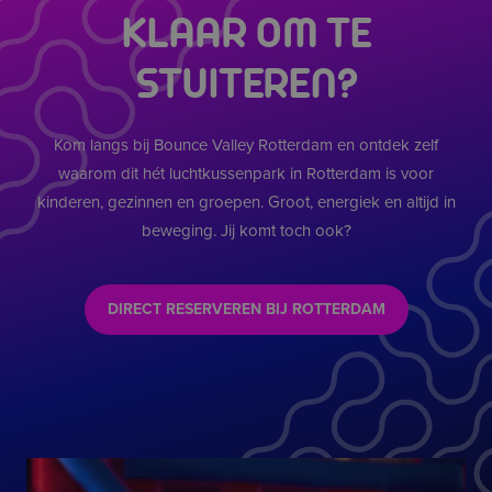
ALTIJD ACTIE – ONGEACHT HET WEER
KLAAR OM TE
Regen
of
kou
? Geen probleem!
Dit luchtkussenpark in Rotterdam is volledig indoor.
STUITEREN?
Binnen is het altijd droog, comfortabel en vol actie.
Dankzij het
binnen terras met airco
kunnen begeleiders
Kom langs bij Bounce Valley Rotterdam en ontdek zelf
ook ontspannen terwijl de kinderen zich uitleven.
waarom dit hét luchtkussenpark in Rotterdam is voor
kinderen, gezinnen en groepen. Groot, energiek en altijd in
beweging. Jij komt toch ook?
DIRECT RESERVEREN BIJ ROTTERDAM