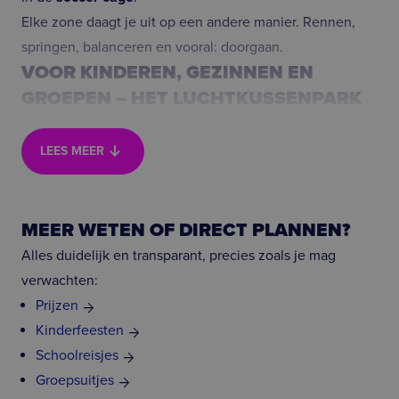
Elke zone daagt je uit op een andere manier. Rennen,
springen, balanceren en vooral: doorgaan.
VOOR KINDEREN, GEZINNEN EN
GROEPEN – HET LUCHTKUSSENPARK
VOOR IEDEREEN
arrow_downward_alt
Bounce Valley Rotterdam is er voor iedereen die zin
LEES MEER
heeft in actie:
Kinderen die willen springen en ontdekken
Gezinnen die samen een actief uitje zoeken
MEER WETEN OF DIRECT PLANNEN?
Kinderfeestjes
vol energie en plezier
Alles duidelijk en transparant, precies zoals je mag
Groepen
,
scholen
en
teamuitjes
verwachten:
Of je nu met z'n tweeën komt of met een grote groep:
Prijzen
samen beleven staat centraal.
Kinderfeesten
KINDERFEESTJES, SCHOOLREISJES EN
Schoolreisjes
TEAMUITJES
Groepsuitjes