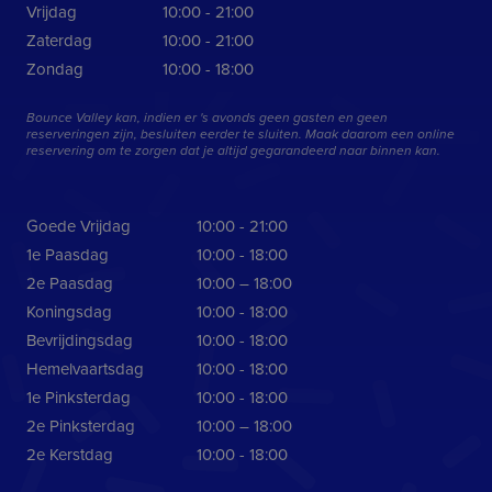
Vrijdag
10:00 - 21:00
_gcl_au
2 maanden 4
Deze cookie
Google LLC
Zaterdag
10:00 - 21:00
weken
ingesteld d
.bouncevalley.nl
Doubleclick 
Zondag
10:00 - 18:00
informatie u
hoe de eind
de website 
Bounce Valley kan, indien er 's avonds geen gasten en geen
en over eve
reserveringen zijn, besluiten eerder te sluiten. Maak daarom een online
advertenties
reservering om te zorgen dat je altijd gegarandeerd naar binnen kan.
eindgebruik
gezien voord
genoemde w
bezocht.
Goede Vrijdag
10:00 - 21:00
IDE
1 jaar
Deze cookie
Google LLC
ingesteld d
.doubleclick.net
1e Paasdag
10:00 - 18:00
Doubleclick 
informatie u
2e Paasdag
10:00 – 18:00
hoe de eind
de website 
Koningsdag
10:00 - 18:00
en over eve
advertenties
Bevrijdingsdag
10:00 - 18:00
eindgebruik
Hemelvaartsdag
10:00 - 18:00
gezien voord
genoemde w
1e Pinksterdag
10:00 - 18:00
bezocht.
2e Pinksterdag
10:00 – 18:00
_uetvid
1 jaar
Dit is een c
Microsoft
wordt gebru
Corporation
2e Kerstdag
10:00 - 18:00
Microsoft B
.bouncevalley.nl
is een track
Het stelt ons